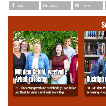
teilen
teilen
merken
S