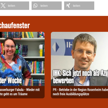
teilen
teilen
teilen
chaufenster