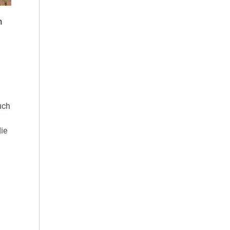
n
uch
ie