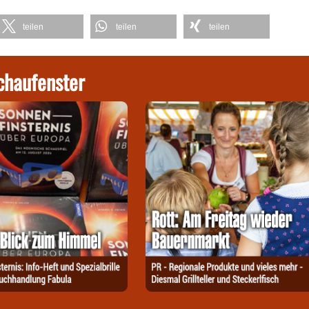
teilen
teilen
teilen
chaufenster