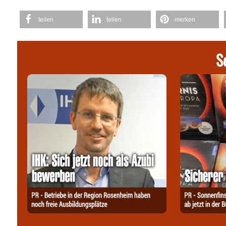
teilen
teilen
merken
S