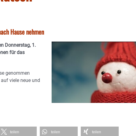
 nach Hause nehmen
gen Donnerstag, 1.
nen für das
ause genommen
 auf viele neue und
teilen
teilen
teilen