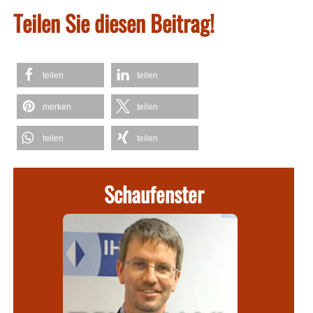
Teilen Sie diesen Beitrag!
teilen
teilen
merken
teilen
teilen
teilen
Schaufenster