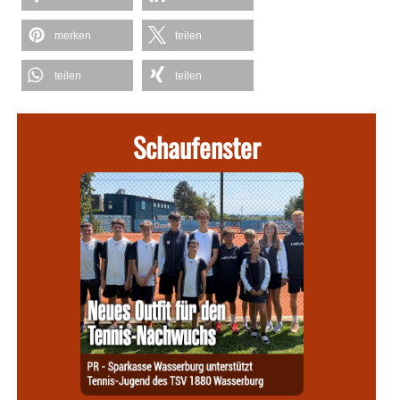
merken
teilen
teilen
teilen
Schaufenster