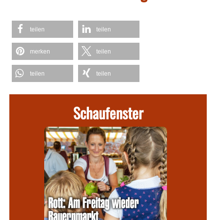
teilen
teilen
merken
teilen
teilen
teilen
Schaufenster