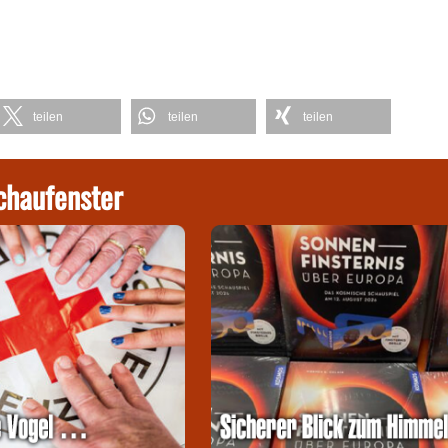
teilen
teilen
teilen
chaufenster