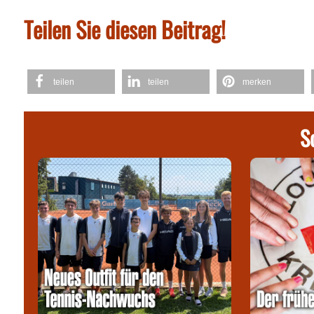
Teilen Sie diesen Beitrag!
teilen
teilen
merken
S