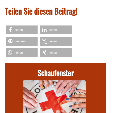
Teilen Sie diesen Beitrag!
teilen
teilen
merken
teilen
teilen
teilen
Schaufenster