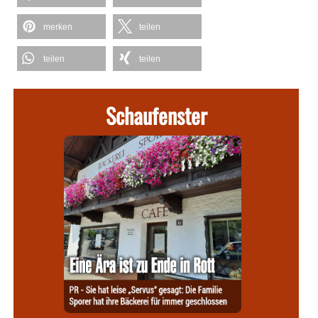
merken
teilen
teilen
teilen
Schaufenster