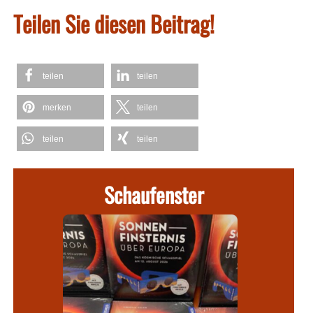
Teilen Sie diesen Beitrag!
teilen
teilen
merken
teilen
teilen
teilen
Schaufenster