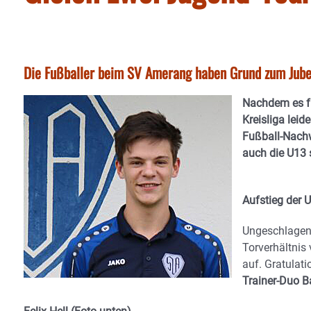
Die Fußballer beim SV Amerang haben Grund zum Jubeln
Nachdem es f
Kreisliga leid
Fußball-Nachw
auch die U13 
Aufstieg der 
Ungeschlagen
Torverhältnis
auf. Gratulat
Trainer-Duo B