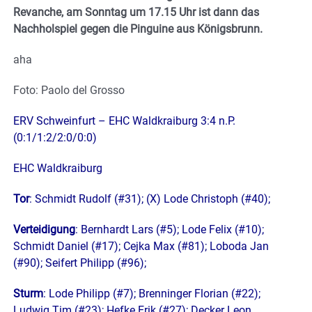
Revanche, am Sonntag um 17.15 Uhr ist dann das
Nachholspiel gegen die Pinguine aus Königsbrunn.
aha
Foto: Paolo del Grosso
ERV Schweinfurt – EHC Waldkraiburg 3:4 n.P.
(0:1/1:2/2:0/0:0)
EHC Waldkraiburg
Tor
: Schmidt Rudolf (#31); (X) Lode Christoph (#40);
Verteidigung
: Bernhardt Lars (#5); Lode Felix (#10);
Schmidt Daniel (#17); Cejka Max (#81); Loboda Jan
(#90); Seifert Philipp (#96);
Sturm
: Lode Philipp (#7); Brenninger Florian (#22);
Ludwig Tim (#23); Hefke Erik (#27); Decker Leon