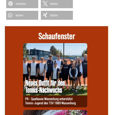
merken
teilen
teilen
teilen
Schaufenster