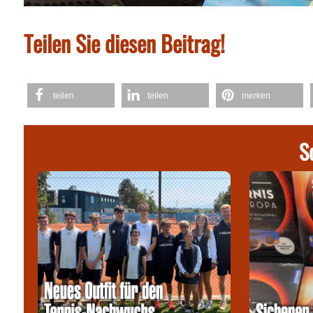
Teilen Sie diesen Beitrag!
teilen
teilen
merken
S