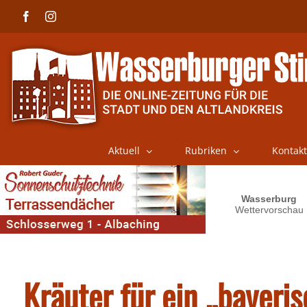
Skip
Facebook
Instagram
to
content
Aktuell
Rubriken
Kontakt
Kräuter für ein „bayeri