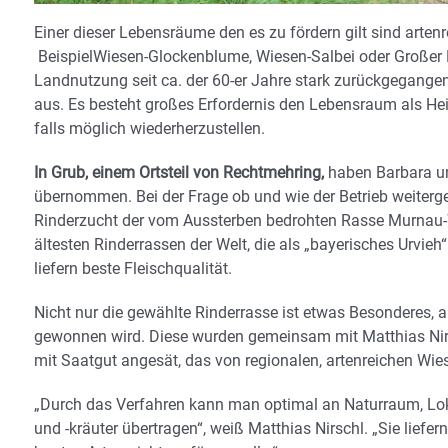
Einer dieser Lebensräume den es zu fördern gilt sind arte
BeispielWiesen-Glockenblume, Wiesen-Salbei oder Großer Bi
Landnutzung seit ca. der 60-er Jahre stark zurückgegange
aus. Es besteht großes Erfordernis den Lebensraum als Heim
falls möglich wiederherzustellen.
In Grub, einem Ortsteil von Rechtmehring,
haben Barbara un
übernommen. Bei der Frage ob und wie der Betrieb weitergef
Rinderzucht der vom Aussterben bedrohten Rasse Murnau-W
ältesten Rinderrassen der Welt, die als „bayerisches Urvie
liefern beste Fleischqualität.
Nicht nur die gewählte Rinderrasse ist etwas Besonderes, 
gewonnen wird. Diese wurden gemeinsam mit Matthias Nirs
mit Saatgut angesät, das von regionalen, artenreichen Wi
„Durch das Verfahren kann man optimal an Naturraum, Lok
und -kräuter übertragen“, weiß Matthias Nirschl. „Sie liefe