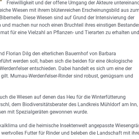
Freiwilligkeit und der offene Umgang der Akteure untereinand
nreiche Wiesen mit ihrem blütenreichen Erscheinungsbild aus zu
bernelle. Diese Wiesen sind auf Grund der Intensivierung der
n und machen nur noch einen Bruchteil ihres einstigen Bestande
at für eine Vielzahl an Pflanzen- und Tierarten zu erhalten un
d Florian Dilg den elterlichen Bauernhof von Barbara
ührt werden soll, haben sich die beiden für eine ökologische
erdenfelser entschieden. Dabei handelt es sich um eine der
h“ gilt. Murnau-Werdenfelser-Rinder sind robust, genügsam und
auch die Wiesen auf denen das Heu für die Winterfütterung
chl, dem Biodiversitätsberater des Landkreis Mühldorf am Inn,
esen mit Spezialgeräten gewonnen wurde.
alklima und die heimische Insektenwelt angepasste Wiesengrä
rn wertvolles Futter für Rinder und beleben die Landschaft mit ih