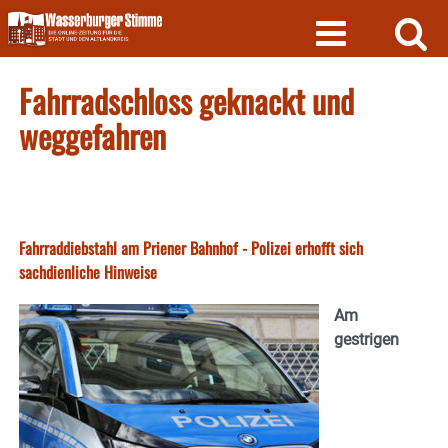
Skip
to
content
Fahrradschloss geknackt und
weggefahren
Fahrraddiebstahl am Priener Bahnhof - Polizei erhofft sich
sachdienliche Hinweise
Am
gestrigen