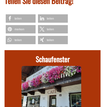
Teilen Sie diesen Beitrag!
teilen
teilen
merken
teilen
teilen
teilen
Schaufenster