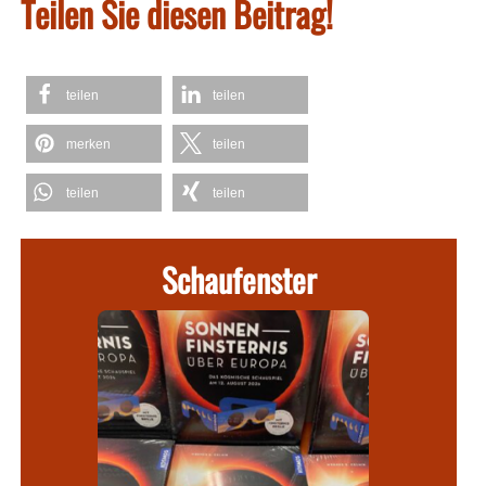
Teilen Sie diesen Beitrag!
teilen
teilen
merken
teilen
teilen
teilen
Schaufenster