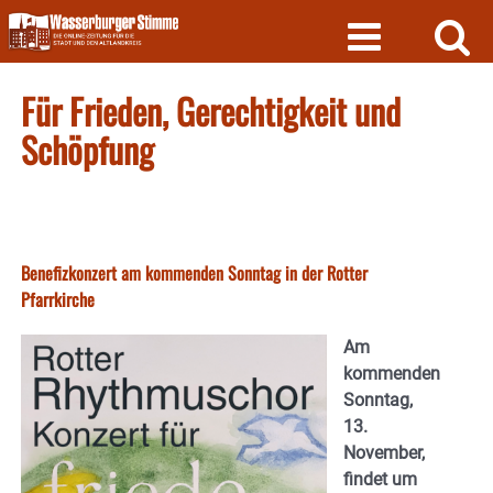
Skip
to
content
Für Frieden, Gerechtigkeit und
Schöpfung
Benefizkonzert am kommenden Sonntag in der Rotter
Pfarrkirche
Am
kommenden
Sonntag,
13.
November,
findet um