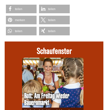
teilen
teilen
merken
teilen
teilen
teilen
Schaufenster