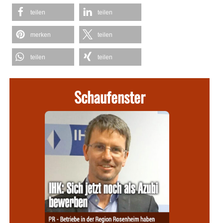
teilen
teilen
merken
teilen
teilen
teilen
Schaufenster