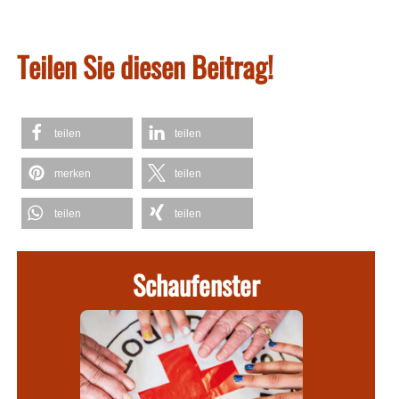
Teilen Sie diesen Beitrag!
teilen
teilen
merken
teilen
teilen
teilen
Schaufenster