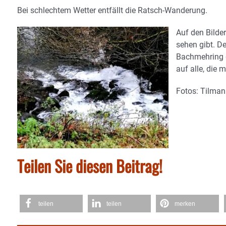
Bei schlechtem Wetter entfällt die Ratsch-Wanderung.
Auf den Bilde
sehen gibt. D
Bachmehring g
auf alle, die 
Fotos: Tilma
Teilen Sie diesen Beitrag!
teilen
teilen
merken