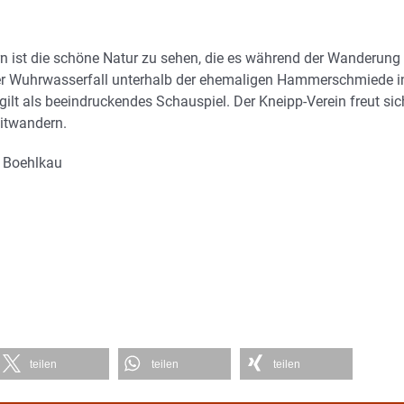
rn ist die schöne Natur zu sehen, die es während der Wanderung
er Wuhrwasserfall unterhalb der ehemaligen Hammerschmiede i
ilt als beeindruckendes Schauspiel. Der Kneipp-Verein freut sic
mitwandern.
n Boehlkau
teilen
teilen
teilen