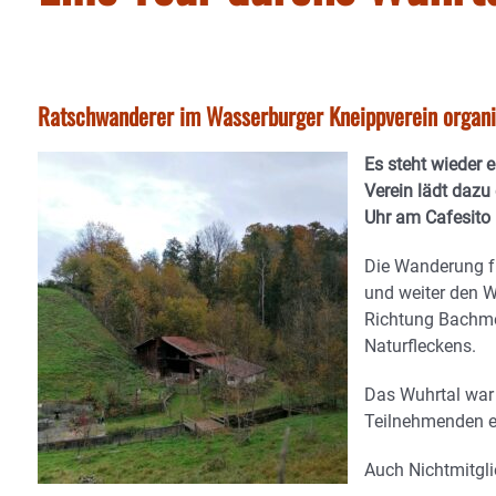
Ratschwanderer im Wasserburger Kneippverein organ
Es steht wieder 
Verein lädt dazu
Uhr am Cafesito
Die Wanderung fü
und weiter den W
Richtung Bachmeh
Naturfleckens.
Das Wuhrtal war
Teilnehmenden ei
Auch Nichtmitgli