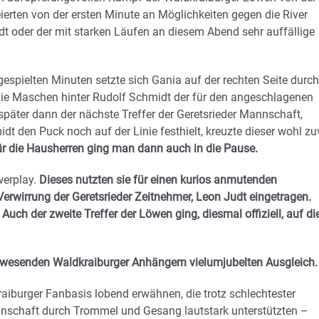
eierten von der ersten Minute an Möglichkeiten gegen die River
dt oder der mit starken Läufen an diesem Abend sehr auffällige
espielten Minuten setzte sich Gania auf der rechten Seite durch
 die Maschen hinter Rudolf Schmidt der für den angeschlagenen
später dann der nächste Treffer der Geretsrieder Mannschaft,
t den Puck noch auf der Linie festhielt, kreuzte dieser wohl zu
ür die Hausherren ging man dann auch in die Pause.
werplay.
Dieses nutzten sie für einen kurios anmutenden
Verwirrung der Geretsrieder Zeitnehmer, Leon Judt eingetragen.
Auch der zweite Treffer der Löwen ging, diesmal offiziell, auf di
anwesenden Waldkraiburger Anhängern vielumjubelten Ausgleich.
aiburger Fanbasis lobend erwähnen, die trotz schlechtester
nschaft durch Trommel und Gesang lautstark unterstützten –