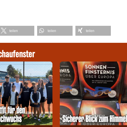
teilen
teilen
teilen
chaufenster