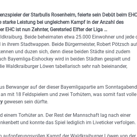
zenzspieler der Starbulls Rosenheim, feierte sein Debüt beim EH
e starke
Leistung bei ungleichem Kampf in der Anzahl des
er EHC ist nun Zehnter, Geretsried Elfter der Liga …
aldkraiburg. Beide beheimaten etwa 25.000 Einwohner und jede 
d in ihrem Stadtwappen. Beide Bürgermeister, Robert Pötzsch au
 kennen und duzen sich, denn diese beiden Städte sind zudem
uch Bayernliga-Eishockey wird in beiden Städten gespielt und
die Waldkraiburger Löwen tabellarisch sehr nah beieinander,
us Berwanger auf der dieser Bayernligapartie am Sonntagabend
an mit 18 Feldspielern und zwei Torhütern, was somit fast volle
ay
gewesen sein dürfte.
nd einem Torhüter an. Der Rest der Mannschaft lag nach einer
enbett und konnte das Spiel lediglich im Liveticker verfolgen.
nen aufopferungsvollen Kampf der Waldkraiburger Löwen von der