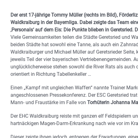
Der erst 17-jährige Tommy Müller (rechts im Bild), Förderli
Waldkraiburg in der Bayernliga. Dabei zeigte das Team ein
‚Personals‘ auf dem Eis: Die Punkte blieben in Geretsried. D
Viele Gemeinsamkeiten teilen die Städte Geretsried und W
beiden Städte hat sowohl eine Tanne, als auch ein Zahnra
Waldkraiburger und Michael Müller auf Geretsrieder Seite,
jeweils Teil der vier bayerischen Vertriebenengemeinden. A
unglücklicherweise stehen sowohl die River Rats als auch 
orientiert in Richtung Tabellenkeller …
Einen „Kampf mit ungleichen Waffen“ nannte Trainer Mark
angeschlossenen Pressekonferenz. Der ESC Geretsried trat 
Mann- und Fraustärke im Falle von
Torhüterin Johanna M
Der EHC Waldkraiburg reiste mit ganzen elf Feldspielern u
hartnäckigen Magen-Darm-Erkrankung nach wie vor im Krank
Dieser zeigte ihnen jedoch, entgegen der Erwartungen, ei