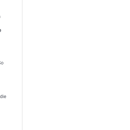
n
e
So
die