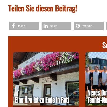
Teilen Sie diesen Beitrag!
teilen
teilen
merken
S