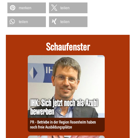
merken
teilen
teilen
teilen
Schaufenster