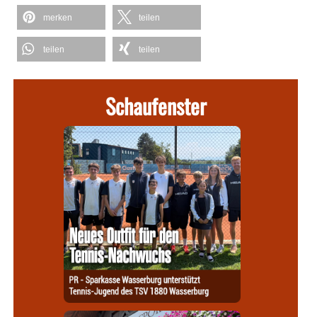
merken
teilen
teilen
teilen
Schaufenster