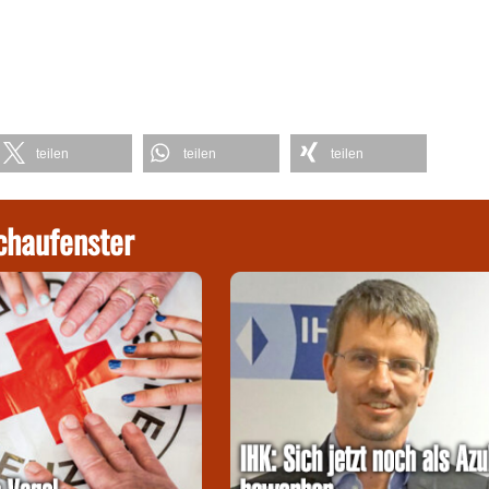
teilen
teilen
teilen
chaufenster