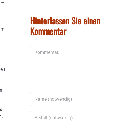
z –
Hinterlassen Sie einen
Kommentar
 im
Kommentar
eit
n
nn
s
n.