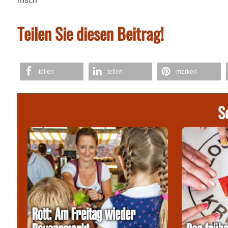
msch
Teilen Sie diesen Beitrag!
teilen
teilen
merken
S