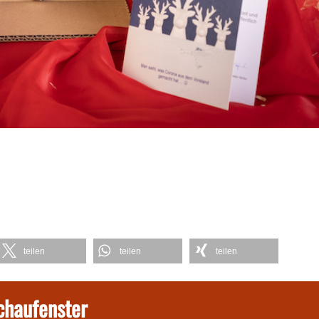
teilen
teilen
teilen
chaufenster