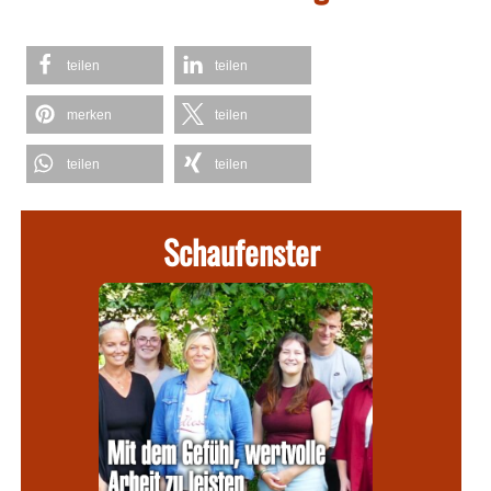
teilen
teilen
merken
teilen
teilen
teilen
Schaufenster