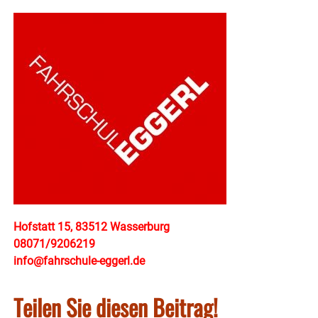
Hofstatt 15, 83512 Wasserburg
08071/9206219
info@fahrschule-eggerl.de
Teilen Sie diesen Beitrag!