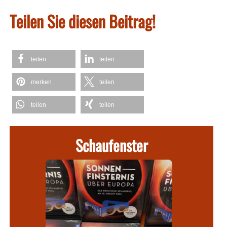
Teilen Sie diesen Beitrag!
teilen
teilen
merken
teilen
teilen
teilen
Schaufenster