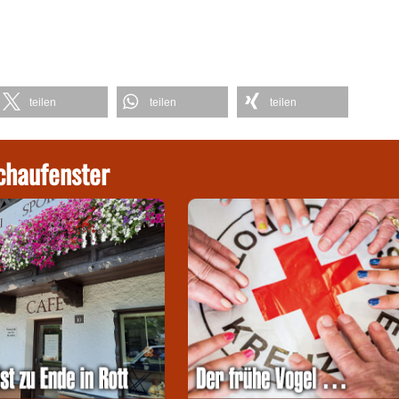
teilen
teilen
teilen
chaufenster