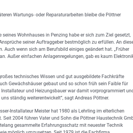
äteren Wartungs- oder Reparaturarbeiten bleibe die Pöttner
 seines Wohnhauses in Penzing habe er sich zum Ziel gesetzt,
 Ansprüche seiner Auftraggeber bestmöglich zu erfüllen. An die
n. Auch wenn sich am Berufsbild einiges geändert hat. „Früher
an. Außer einfachen Anlagenregelungen, gab es kaum Elektronik
 großes technisches Wissen und gut ausgebildete Fachkräfte
 auch Gewächshäuser gebaut und so schon früh sein Faible für
als Installateur und Heizungsbauer war damit vorprogrammiert un
 uns ständig weiterentwickelt“, sagt Andreas Pöttner.
r-Installateur Meister hat 1980 als Lehrling im elterlichen
t. Seit 2004 führen Vater und Sohn die Pöttner Haustechnik Gm
hntelang gesammelte Erfahrungsschatz mit neuester Technik
wie möglich umzusetzen. Seit 1979 ist die Fachfirma