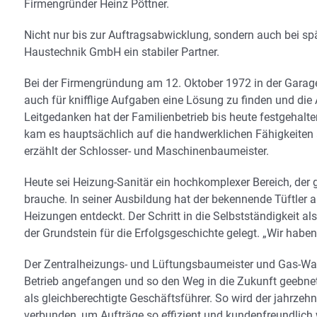
Firmengründer Heinz Pöttner.
Nicht nur bis zur Auftragsabwicklung, sondern auch bei sp
Haustechnik GmbH ein stabiler Partner.
Bei der Firmengründung am 12. Oktober 1972 in der Garage
auch für knifflige Aufgaben eine Lösung zu finden und die
Leitgedanken hat der Familienbetrieb bis heute festgehalte
kam es hauptsächlich auf die handwerklichen Fähigkeiten 
erzählt der Schlosser- und Maschinenbaumeister.
Heute sei Heizung-Sanitär ein hochkomplexer Bereich, der
brauche. In seiner Ausbildung hat der bekennende Tüftler
Heizungen entdeckt. Der Schritt in die Selbstständigkeit 
der Grundstein für die Erfolgsgeschichte gelegt. „Wir haben
Der Zentralheizungs- und Lüftungsbaumeister und Gas-Wasse
Betrieb angefangen und so den Weg in die Zukunft geebne
als gleichberechtigte Geschäftsführer. So wird der jahrze
verbunden, um Aufträge so effizient und kundenfreundlich 