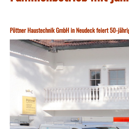
Pöttner Haustechnik GmbH in Neudeck feiert 50-jähri