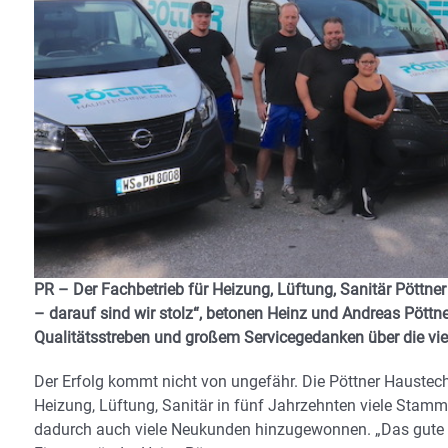
PR – Der Fachbetrieb für Heizung, Lüftung, Sanitär Pöttne
– darauf sind wir stolz“, betonen Heinz und Andreas Pöttn
Qualitätsstreben und großem Servicegedanken über die viel
Der Erfolg kommt nicht von ungefähr. Die Pöttner Haustec
Heizung, Lüftung, Sanitär in fünf Jahrzehnten viele Sta
dadurch auch viele Neukunden hinzugewonnen. „Das gute M