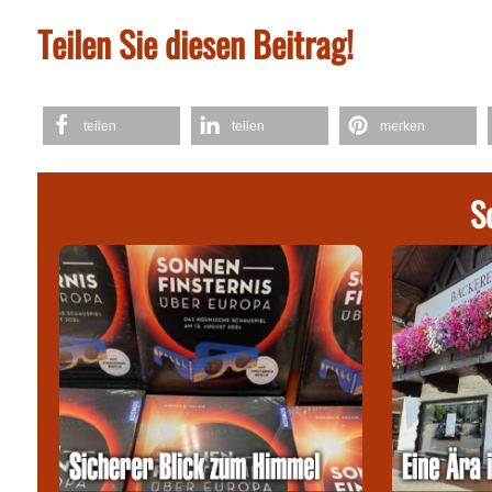
Teilen Sie diesen Beitrag!
teilen
teilen
merken
S