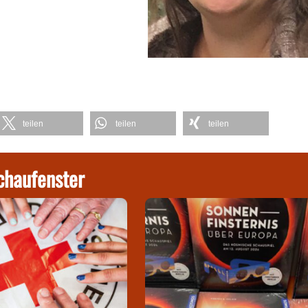
teilen
teilen
teilen
chaufenster