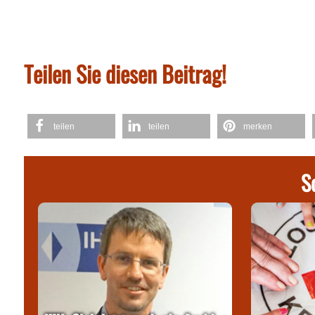
Teilen Sie diesen Beitrag!
teilen
teilen
merken
S