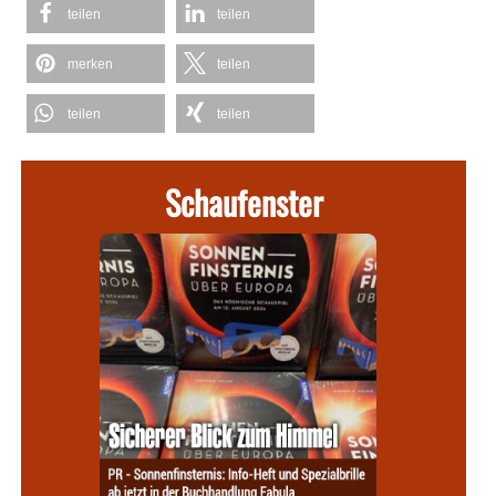
teilen
teilen
merken
teilen
teilen
teilen
Schaufenster