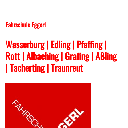
Fahrschule Eggerl
Wasserburg | Edling | Pfaffing |
Rott | Albaching
| Grafing
| Aßling
| Tacherting
| Traunreut