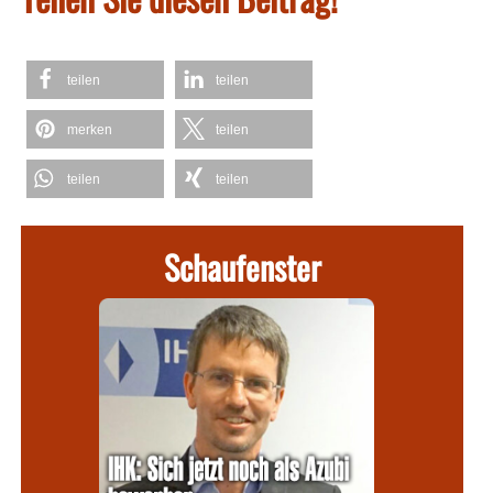
teilen
teilen
merken
teilen
teilen
teilen
Schaufenster