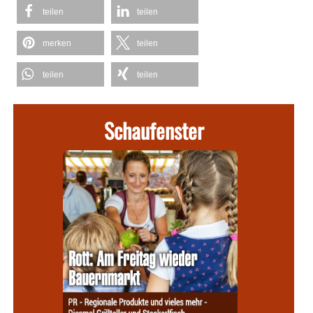
teilen
teilen
merken
teilen
teilen
teilen
Schaufenster