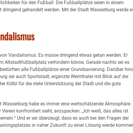
ichkeiten für den Fußball. Die Fußballplätze seien in einem
zt dringend gehandelt werden. Mit der Stadt Wasserburg werde e
andalismus
el von Vandalismus. Es müsse dringend etwas getan werden. Er
Altstadtfußballplatz verhindern könne. Gerade nachts sei es
 bedürften alle Fußballplätze einer Grundsanierung. Darüber hin
rg sei auch Sportstadt, ergänzte Wernthaler mit Blick auf die
r Kölbl für die stete Unterstützung der Stadt und die gute
adt Wasserburg habe es immer eine wertschätzende Atmosphäre
erein konfrontiert sieht, anzupacken. „Ich weiß, das alles ist
ngemein.“ Und er sei überzeugt, dass es auch bei den Fragen der
Trainingsplatzes in naher Zukunft zu einer Lösung werde komme