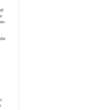
ll
er
den
die
n.
r