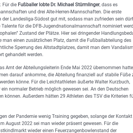
. Für die
Fußballer lobte Dr. Michael Stürmlinger
, dass es
annschaften und drei Alte-Herren-Mannschaften. Die erste
n der Landesliga-Südost gut mit, sodass man zufrieden sein dürf
e Talente für die DFB-Jugendnationalmannschaft nominiert wer
rophalen“ Zustand der Plätze. Hier sei dringender Handlungsbeda
 man einen zusätzlichen Platz, damit die Fußballabteilung des
ächtliche Sperrung des Altstadtplatzes, damit man dem Vandalis
ort gehandelt werden.
 das Amt der Abteilungsleiterin Ende Mai 2022 übernommen hatte
amen darauf ankomme, die Abteilung finanziell auf stabile Füße 
werden könne. Für die Leichtathleten äußerte Walter Kurzbuch,
 ein normaler Betrieb möglich gewesen sei. An den Deutschen
n können. Außerdem hätten 29 Athleten des TSV die Kriterien f
en der Pandemie wenig Training gegeben, solange der Kontakt
m August 2022 sei man wieder präsent gewesen. Für die
istkindlmarkt wieder einen Feuerzangenbowlenstand der