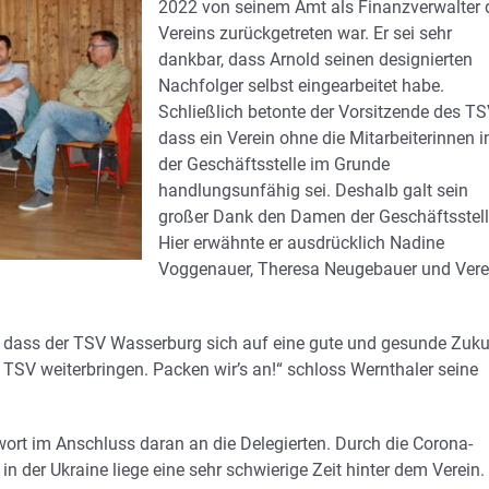
2022 von seinem Amt als Finanzverwalter 
Vereins zurückgetreten war. Er sei sehr
dankbar, dass Arnold seinen designierten
Nachfolger selbst eingearbeitet habe.
Schließlich betonte der Vorsitzende des TS
dass ein Verein ohne die Mitarbeiterinnen i
der Geschäftsstelle im Grunde
handlungsunfähig sei. Deshalb galt sein
großer Dank den Damen der Geschäftsstell
Hier erwähnte er ausdrücklich Nadine
Voggenauer, Theresa Neugebauer und Ver
, dass der TSV Wasserburg sich auf eine gute und gesunde Zuku
SV weiterbringen. Packen wir’s an!“ schloss Wernthaler seine
ort im Anschluss daran an die Delegierten. Durch die Corona-
der Ukraine liege eine sehr schwierige Zeit hinter dem Verein.