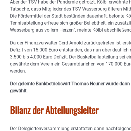
Aber der TSV habe der Pandemie getrotzt. Kölbl erwähnte h
Tatsache, dass Mitglieder des TSV Wasserburg älteren Mitb
Die Fördermittel der Stadt bestünden dauerhaft, betonte Köl
Tennisabteilung erfreue sich großer Beliebtheit, ein zusätzl
Wasserburg aus vollem Herzen“, meinte Kölbl abschließend
Da der Finanzverwalter Gerd Arnold zurückgetreten ist, er
Defizit von 15.000 Euro entstanden, das nun aber deutlich
3.500 bis 4.000 Euro Defizit. Der Basketballabteilung sei 
gewährte dem Verein ein Gesamtdarlehen von 170.000 Euro. 
werden.
Der gelernte Bankbetriebswirt Thomas Neuner wurde dann
gewählt.
Bilanz der Abteilungsleiter
Der Delegiertenversammlung erstatteten dann nachfolgend V