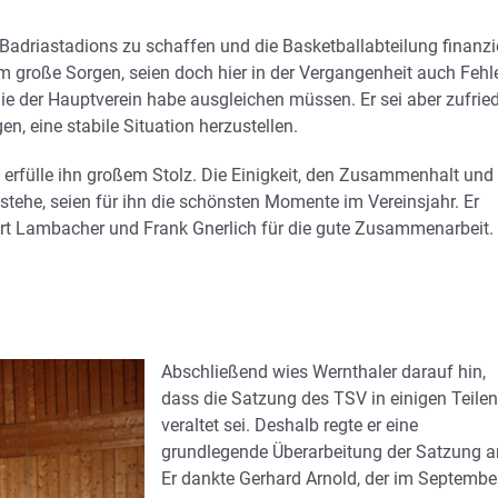
adriastadions zu schaffen und die Basketballabteilung finanzie
hm große Sorgen, seien doch hier in der Vergangenheit auch Fehl
die der Hauptverein habe ausgleichen müssen. Er sei aber zufrie
en, eine stabile Situation herzustellen.
rfülle ihn großem Stolz. Die Einigkeit, den Zusammenhalt und 
estehe, seien für ihn die schönsten Momente im Vereinsjahr. Er
bert Lambacher und Frank Gnerlich für die gute Zusammenarbeit.
Abschließend wies Wernthaler darauf hin,
dass die Satzung des TSV in einigen Teilen
veraltet sei. Deshalb regte er eine
grundlegende Überarbeitung der Satzung a
Er dankte Gerhard Arnold, der im Septembe