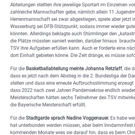
Abteilungen stellten ihre jeweilige Sportart im Einzelnen vor
zahlreiche Mannschaften gebe, nämlich allein 11 Jugendm
Herrenmannschaft sei zwar abgestiegen, spiele aber jetzt i
Wasserburg sei DFB-Stützpunkt, sodass immer wieder gut
könnten. Allerdings beklagte auch Stürmlinger den „katast
die Plätze müssten saniert werden, darüber hinaus brauche
TSV ihre Aufgaben erfüllen kann. Auch er forderte eine n
dort Einhalt gebieten könne. Die Zeit dränge, es müsse sof
Für die
Basketballabteilung meinte Johanna Retzlaff
, die
dass es jetzt nach dem Abstieg in die 2. Bundesliga der D
stellen und dass eine erneute Aufbruchsstimmung erzeugt 
dass 2022 nach zwei Jahren Pandemiekrise endlich wieder
Meisterschaften hätten sechs Teilnehmer des TSV mitwirke
die Bayerische Meisterschaft erfüllt.
Für die
Stadtgarde sprach Nadine Voggenauer.
Es habe weg
hat unterbunden werden müssen, aber beim Inndammfest i
kommenden Monate wies sie darauf hin, dass es beim Chr