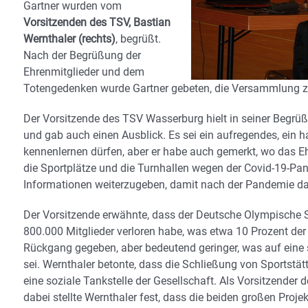
Gartner wurden vom
Vorsitzenden des TSV, Bastian
Wernthaler (rechts)
, begrüßt.
Nach der Begrüßung der
Ehrenmitglieder und dem
Totengedenken wurde Gartner gebeten, die Versammlung zu
Der Vorsitzende des TSV Wasserburg hielt in seiner Beg
und gab auch einen Ausblick. Es sei ein aufregendes, ein 
kennenlernen dürfen, aber er habe auch gemerkt, wo das Ehr
die Sportplätze und die Turnhallen wegen der Covid-19-Pa
Informationen weiterzugeben, damit nach der Pandemie das
Der Vorsitzende erwähnte, dass der Deutsche Olympische 
800.000 Mitglieder verloren habe, was etwa 10 Prozent der
Rückgang gegeben, aber bedeutend geringer, was auf eine 
sei. Wernthaler betonte, dass die Schließung von Sportstät
eine soziale Tankstelle der Gesellschaft. Als Vorsitzender
dabei stellte Wernthaler fest, dass die beiden großen Pro