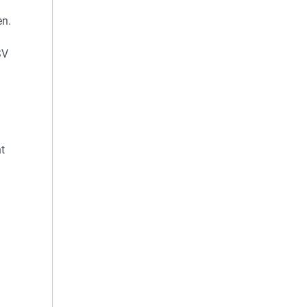
en.
SV
t