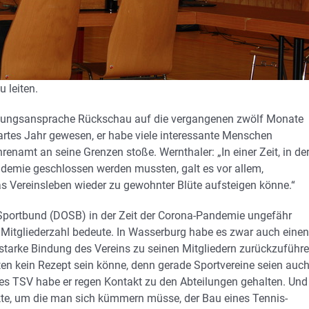
 leiten.
rüßungsansprache Rückschau auf die vergangenen zwölf Monate
hartes Jahr gewesen, er habe viele interessante Menschen
enamt an seine Grenzen stoße. Wernthaler: „In einer Zeit, in de
ndemie geschlossen werden mussten, galt es vor allem,
 Vereinsleben wieder zu gewohnter Blüte aufsteigen könne.“
Sportbund (DOSB) in der Zeit der Corona-Pandemie ungefähr
 Mitgliederzahl bedeute. In Wasserburg habe es zwar auch einen
starke Bindung des Vereins zu seinen Mitgliedern zurückzuführ
ten kein Rezept sein könne, denn gerade Sportvereine seien auc
 des TSV habe er regen Kontakt zu den Abteilungen gehalten. Und
jekte, um die man sich kümmern müsse, der Bau eines Tennis-