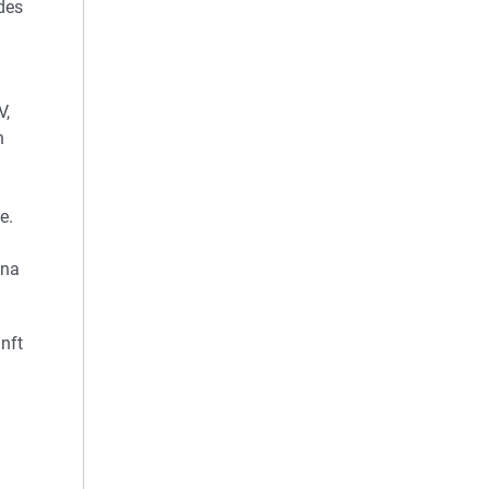
des
V,
n
e.
ena
nft