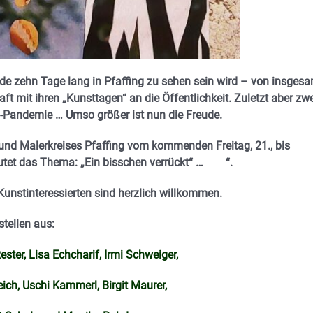
nde zehn Tage lang in Pfaffing zu sehen sein wird – von insges
aft mit ihren „Kunsttagen“ an die Öffentlichkeit. Zuletzt aber zw
na-Pandemie …
Umso größer ist nun die Freude.
- und Malerkreises Pfaffing vom kommenden Freitag, 21., bis
utet das Thema: „
Ein bisschen verrückt“ …
“.
 Kunstinteressierten sind herzlich willkommen.
stellen aus:
ster, Lisa Echcharif, Irmi Schweiger,
ich, Uschi Kammerl, Birgit Maurer,