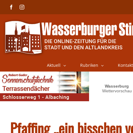
Skip
Facebook
Instagram
to
content
Aktuell
Rubriken
Kontakt
Pfaffing „ein bisschen v