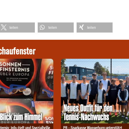
teilen
teilen
teilen
chaufenster