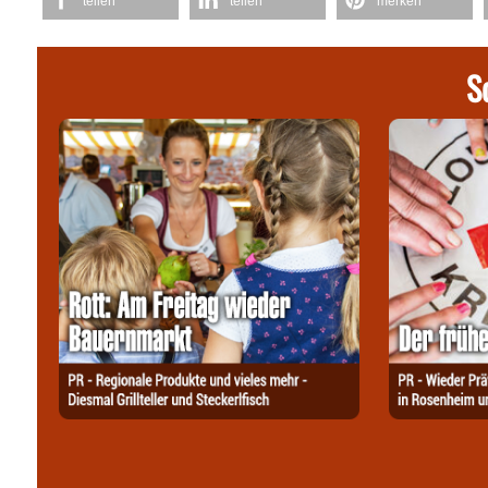
teilen
teilen
merken
S