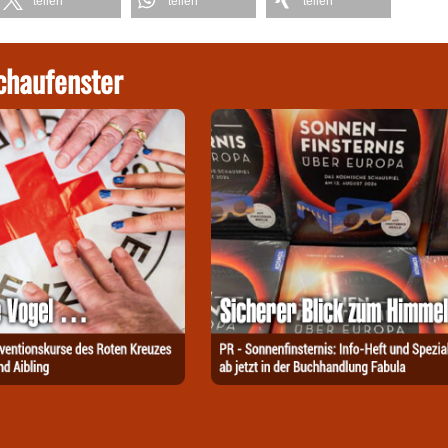
teilen
teilen
teilen
chaufenster