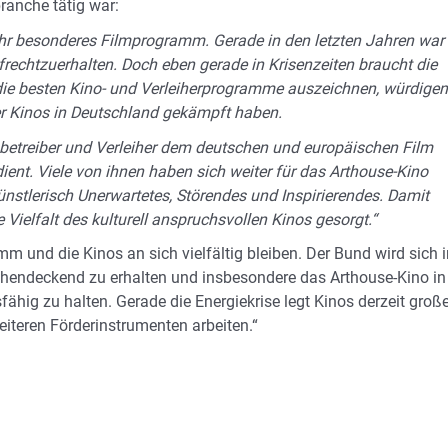
ranche tätig war:
r ihr besonderes Filmprogramm. Gerade in den letzten Jahren war
rechtzuerhalten. Doch eben gerade in Krisenzeiten braucht die
 die besten Kino- und Verleiherprogramme auszeichnen, würdigen
der Kinos in Deutschland gekämpft haben.
betreiber und Verleiher dem deutschen und europäischen Film
rdient. Viele von ihnen haben sich weiter für das Arthouse-Kino
künstlerisch Unerwartetes, Störendes und Inspirierendes. Damit
 Vielfalt des kulturell anspruchsvollen Kinos gesorgt.“
m und die Kinos an sich vielfältig bleiben. Der Bund wird sich i
ächendeckend zu erhalten und insbesondere das Arthouse-Kino in
hig zu halten. Gerade die Energiekrise legt Kinos derzeit groß
eiteren Förderinstrumenten arbeiten.“