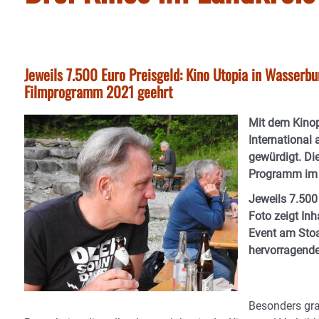
Jeweils 7.500 Euro Preisgeld: Kino Utopia in Wasserbur
Filmprogramm 2021 geehrt
Mit dem Kinop
Internationa
gewürdigt. Die
Programm im v
Jeweils 7.500
Foto zeigt Inh
Event am Stoa
hervorragend
Besonders gra