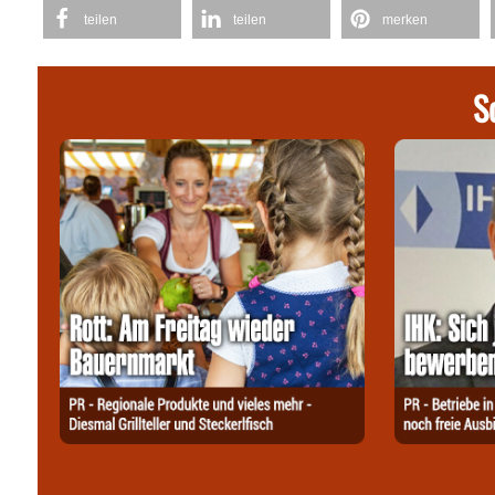
teilen
teilen
merken
S