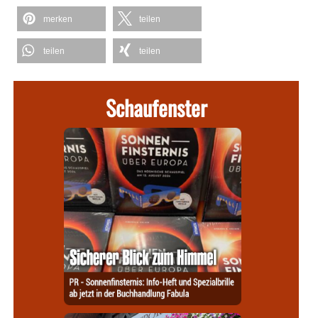
merken
teilen
teilen
teilen
Schaufenster