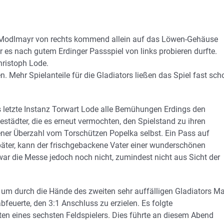
k Modlmayr von rechts kommend allein auf das Löwen-Gehäuse
er es nach gutem Erdinger Passspiel von links probieren durfte.
hristoph Lode.
. Mehr Spielanteile für die Gladiators ließen das Spiel fast sch
s letzte Instanz Torwart Lode alle Bemühungen Erdings den
iestädter, die es erneut vermochten, den Spielstand zu ihren
igener Überzahl vom Torschützen Popelka selbst. Ein Pass auf
später, kann der frischgebackene Vater einer wunderschönen
war die Messe jedoch noch nicht, zumindest nicht aus Sicht der
el um durch die Hände des zweiten sehr auffälligen Gladiators M
feuerte, den 3:1 Anschluss zu erzielen. Es folgte
en eines sechsten Feldspielers. Dies führte an diesem Abend