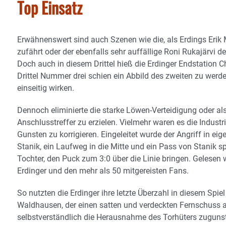
Top Einsatz
Erwähnenswert sind auch Szenen wie die, als Erdings Eri
zufährt oder der ebenfalls sehr auffällige Roni Rukajärvi d
Doch auch in diesem Drittel hieß die Erdinger Endstation C
Drittel Nummer drei schien ein Abbild des zweiten zu werden
einseitig wirken.
Dennoch eliminierte die starke Löwen-Verteidigung oder al
Anschlusstreffer zu erzielen. Vielmehr waren es die Industr
Gunsten zu korrigieren. Eingeleitet wurde der Angriff in e
Stanik, ein Laufweg in die Mitte und ein Pass von Stanik 
Tochter, den Puck zum 3:0 über die Linie bringen. Gelesen 
Erdinger und den mehr als 50 mitgereisten Fans.
So nutzten die Erdinger ihre letzte Überzahl in diesem Spi
Waldhausen, der einen satten und verdeckten Fernschuss ab
selbstverständlich die Herausnahme des Torhüters zugunst