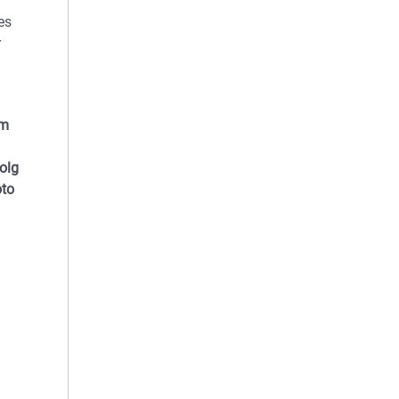
es
r
em
olg
oto