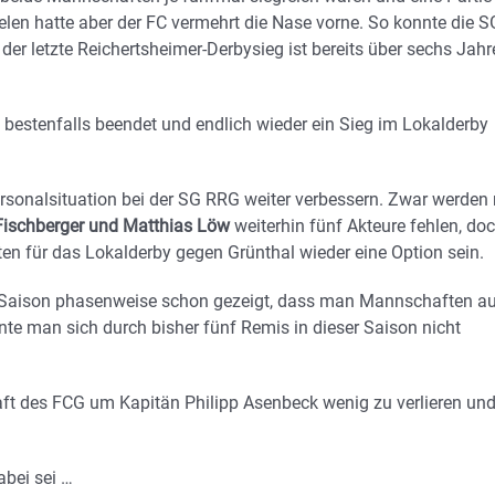
elen hatte aber der FC vermehrt die Nase vorne. So konnte die S
 der letzte Reichertsheimer-Derbysieg ist bereits über sechs Jahr
estenfalls beendet und endlich wieder ein Sieg im Lokalderby
Personalsituation bei der SG RRG weiter verbessern. Zwar werden 
 Fischberger und Matthias Löw
weiterhin fünf Akteure fehlen, do
en für das Lokalderby gegen Grünthal wieder eine Option sein.
eser Saison phasenweise schon gezeigt, dass man Mannschaften a
te man sich durch bisher fünf Remis in dieser Saison nicht
aft des FCG um Kapitän Philipp Asenbeck wenig zu verlieren un
abei sei …