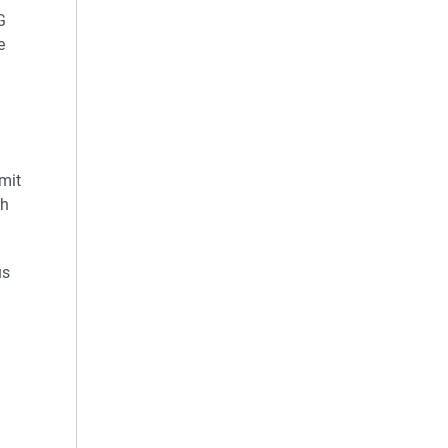
G
e
mit
ch
us
d