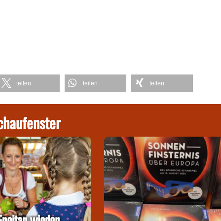
teilen
teilen
teilen
chaufenster