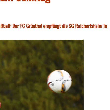
ußball: Der FC Grünthal empfängt die SG Reichertsheim in