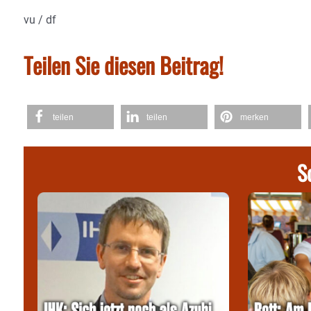
vu / df
Teilen Sie diesen Beitrag!
teilen
teilen
merken
S