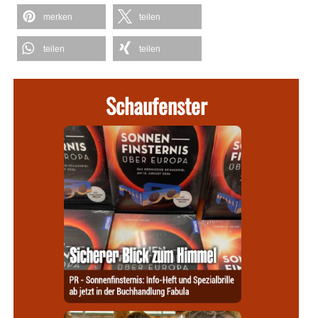
merken
teilen
teilen
teilen
Schaufenster