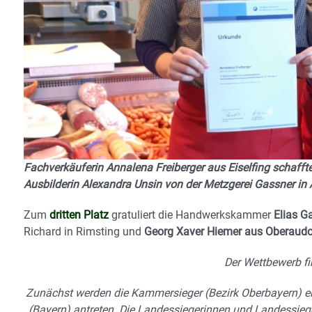
Fachverkäuferin Annalena Freiberger aus Eiselfing schaffte 
Ausbilderin Alexandra Unsin von der Metzgerei Gassner in
Zum
dritten Platz
gratuliert die Handwerkskammer
Elias G
Richard in Rimsting und
Georg Xaver Hiemer
aus Oberaud
Der Wettbewerb fin
Zunächst werden die Kammersieger (Bezirk Oberbayern) er
(Bayern) antreten. Die Landessiegerinnen und Landessie