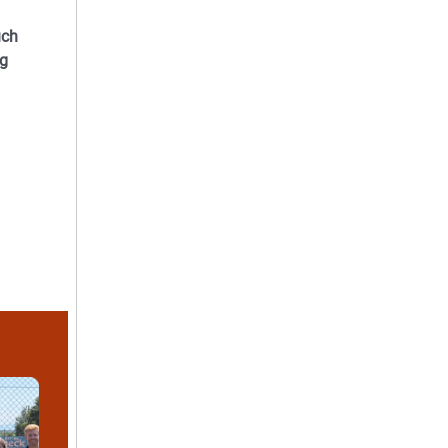
uch
ng