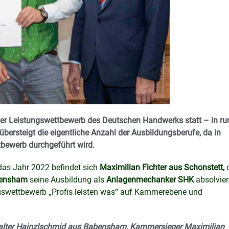
er Leistungswettbewerb des Deutschen Handwerks statt – in ru
ersteigt die eigentliche Anzahl der Ausbildungsberufe, da in
tbewerb durchgeführt wird.
das Jahr 2022 befindet sich
Maximilian Fichter aus Schonstett,
d
abensham
seine Ausbildung als
Anlagenmechanker SHK
absolvier
ungswettbewerb „Profis leisten was“ auf Kammerebene und
 Walter Hainzlschmid aus Babensham, Kammersieger Maximilian