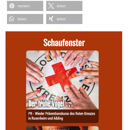
merken
teilen
teilen
teilen
Schaufenster