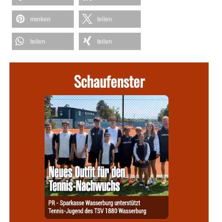
merken
teilen
teilen
teilen
Schaufenster