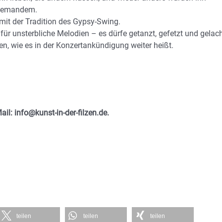
 niemandem.
 mit der Tradition des Gypsy-Swing.
ür unsterbliche Melodien – es dürfe getanzt, gefetzt und gelac
en, wie es in der Konzertankündigung weiter heißt.
ail:
info@kunst-in-der-filzen.de.
teilen
teilen
teilen