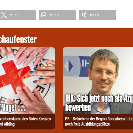
teilen
teilen
teilen
chaufenster