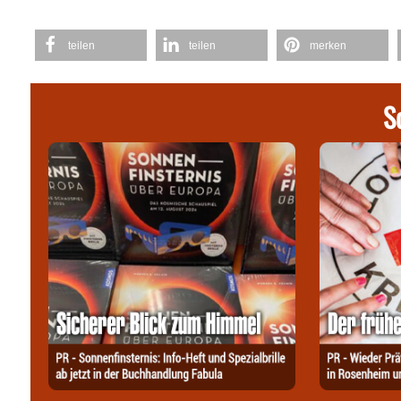
teilen
teilen
merken
S