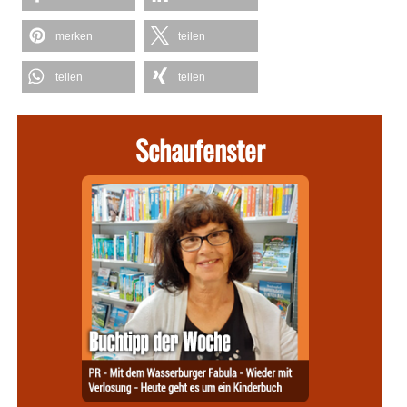
merken
teilen
teilen
teilen
Schaufenster