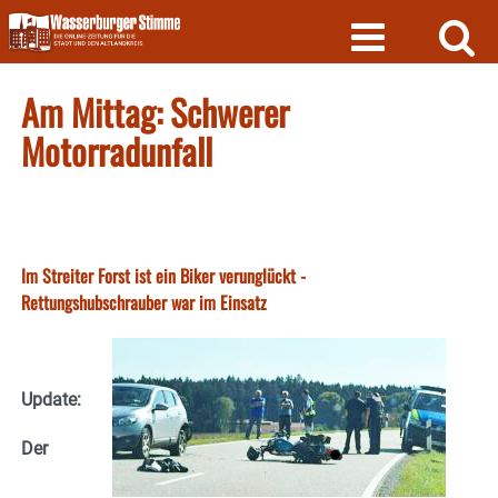
Skip
to
content
Am Mittag: Schwerer
Motorradunfall
Im Streiter Forst ist ein Biker verunglückt -
Rettungshubschrauber war im Einsatz
Update:
Der