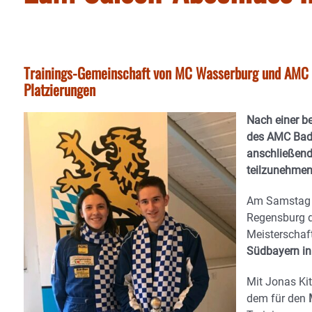
Trainings-Gemeinschaft von MC Wasserburg und AMC Ba
Platzierungen
Nach einer be
des AMC Bad
anschließend
teilzunehmen
Am Samstag f
Regensburg d
Meisterschaft
Südbayern in 
Mit Jonas Ki
dem für den