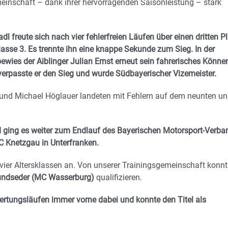
einschaft – dank ihrer hervorragenden Saisonleistung – stark
dl freute sich nach vier fehlerfreien Läufen über einen dritten P
klasse 3. Es trennte ihn eine knappe Sekunde zum Sieg. In der
ewies der Aiblinger Julian Ernst erneut sein fahrerisches Könne
erpasste er den Sieg und wurde Südbayerischer Vizemeister.
 und Michael Höglauer landeten mit Fehlern auf dem neunten u
 ging es weiter zum Endlauf des Bayerischen Motorsport-Verba
C Knetzgau in Unterfranken.
 vier Altersklassen an. Von unserer Trainingsgemeinschaft konn
ndseder (MC Wasserburg)
qualifizieren.
 Wertungsläufen immer vorne dabei und konnte den Titel als